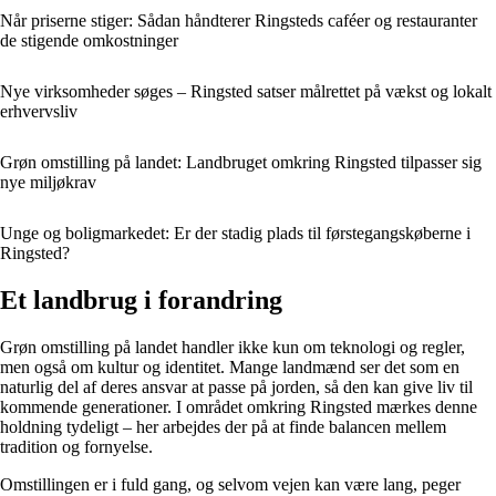
Når priserne stiger: Sådan håndterer Ringsteds caféer og restauranter
de stigende omkostninger
Nye virksomheder søges – Ringsted satser målrettet på vækst og lokalt
erhvervsliv
Grøn omstilling på landet: Landbruget omkring Ringsted tilpasser sig
nye miljøkrav
Unge og boligmarkedet: Er der stadig plads til førstegangskøberne i
Ringsted?
Et landbrug i forandring
Grøn omstilling på landet handler ikke kun om teknologi og regler,
men også om kultur og identitet. Mange landmænd ser det som en
naturlig del af deres ansvar at passe på jorden, så den kan give liv til
kommende generationer. I området omkring Ringsted mærkes denne
holdning tydeligt – her arbejdes der på at finde balancen mellem
tradition og fornyelse.
Omstillingen er i fuld gang, og selvom vejen kan være lang, peger