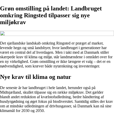
Grøn omstilling på landet: Landbruget
omkring Ringsted tilpasser sig nye
miljøkrav
Det sjællandske landskab omkring Ringsted er præget af marker,
levende hegn og små landsbyer, hvor landbruget i generationer har
været en central del af hverdagen. Men i takt med at Danmark stiller
skærpede krav til klima og miljø, står landmændene i området over for
en ny virkelighed. Grøn omstilling er ikke længere et valg – det er en
nødvendighed, som kræver både nytænkning og investeringer.
Nye krav til klima og natur
De seneste år har landbruget i hele landet, herunder også på
Midtsjælland, skullet tilpasse sig en række miljøkrav. Det gælder
blandt andet reduktion af kvælstofudledning, bedre håndtering af
husdyrgødning og øget fokus på biodiversitet. Samtidig stilles der krav
om at mindske udledningen af drivhusgasser, så Danmark kan nå sine
klimamål for 2030 og 2050.