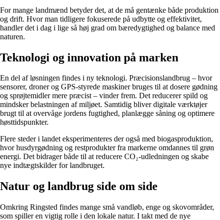
For mange landmænd betyder det, at de må gentænke både produktion
og drift. Hvor man tidligere fokuserede på udbytte og effektivitet,
handler det i dag i lige så høj grad om bæredygtighed og balance med
naturen.
Teknologi og innovation på marken
En del af løsningen findes i ny teknologi. Præcisionslandbrug – hvor
sensorer, droner og GPS-styrede maskiner bruges til at dosere gødning
og sprøjtemidler mere præcist – vinder frem. Det reducerer spild og
mindsker belastningen af miljøet. Samtidig bliver digitale værktøjer
brugt til at overvåge jordens fugtighed, planlægge såning og optimere
høsttidspunkter.
Flere steder i landet eksperimenteres der også med biogasproduktion,
hvor husdyrgødning og restprodukter fra markerne omdannes til grøn
energi. Det bidrager både til at reducere CO₂-udledningen og skabe
nye indtægtskilder for landbruget.
Natur og landbrug side om side
Omkring Ringsted findes mange små vandløb, enge og skovområder,
som spiller en vigtig rolle i den lokale natur. I takt med de nye