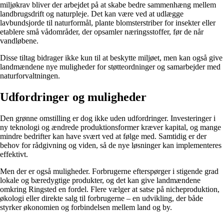
miljøkrav bliver der arbejdet på at skabe bedre sammenhæng mellem
landbrugsdrift og naturpleje. Det kan være ved at udlægge
lavbundsjorde til naturformål, plante blomsterstriber for insekter eller
etablere små vådområder, der opsamler næringsstoffer, før de når
vandløbene.
Disse tiltag bidrager ikke kun til at beskytte miljøet, men kan også give
landmændene nye muligheder for støtteordninger og samarbejder med
naturforvaltningen.
Udfordringer og muligheder
Den grønne omstilling er dog ikke uden udfordringer. Investeringer i
ny teknologi og ændrede produktionsformer kræver kapital, og mange
mindre bedrifter kan have svært ved at følge med. Samtidig er der
behov for rådgivning og viden, så de nye løsninger kan implementeres
effektivt.
Men der er også muligheder. Forbrugerne efterspørger i stigende grad
lokale og bæredygtige produkter, og det kan give landmændene
omkring Ringsted en fordel. Flere vælger at satse på nicheproduktion,
økologi eller direkte salg til forbrugerne – en udvikling, der både
styrker økonomien og forbindelsen mellem land og by.