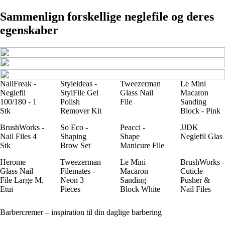
Sammenlign forskellige neglefile og deres
egenskaber
NailFreak -
Styleideas -
Tweezerman
Le Mini
Neglefil
StylFile Gel
Glass Nail
Macaron
100/180 - 1
Polish
File
Sanding
Stk
Remover Kit
Block - Pink
BrushWorks -
So Eco -
Peacci -
JJDK
Nail Files 4
Shaping
Shape
Neglefil Glas
Stk
Brow Set
Manicure File
Herome
Tweezerman
Le Mini
BrushWorks -
Glass Nail
Filemates -
Macaron
Cuticle
File Large M.
Neon 3
Sanding
Pusher &
Etui
Pieces
Block White
Nail Files
Barbercremer – inspiration til din daglige barbering