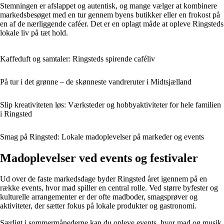
Stemningen er afslappet og autentisk, og mange vælger at kombinere
markedsbesøget med en tur gennem byens butikker eller en frokost på
en af de nærliggende caféer. Det er en oplagt måde at opleve Ringsteds
lokale liv på tæt hold.
Kaffeduft og samtaler: Ringsteds spirende caféliv
På tur i det grønne – de skønneste vandreruter i Midtsjælland
Slip kreativiteten løs: Værksteder og hobbyaktiviteter for hele familien
i Ringsted
Smag på Ringsted: Lokale madoplevelser på markeder og events
Madoplevelser ved events og festivaler
Ud over de faste markedsdage byder Ringsted året igennem på en
række events, hvor mad spiller en central rolle. Ved større byfester og
kulturelle arrangementer er der ofte madboder, smagsprøver og
aktiviteter, der sætter fokus på lokale produkter og gastronomi.
Særligt i sommermånederne kan du opleve events, hvor mad og musik