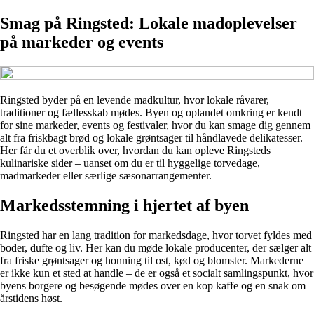
Smag på Ringsted: Lokale madoplevelser
på markeder og events
Ringsted byder på en levende madkultur, hvor lokale råvarer,
traditioner og fællesskab mødes. Byen og oplandet omkring er kendt
for sine markeder, events og festivaler, hvor du kan smage dig gennem
alt fra friskbagt brød og lokale grøntsager til håndlavede delikatesser.
Her får du et overblik over, hvordan du kan opleve Ringsteds
kulinariske sider – uanset om du er til hyggelige torvedage,
madmarkeder eller særlige sæsonarrangementer.
Markedsstemning i hjertet af byen
Ringsted har en lang tradition for markedsdage, hvor torvet fyldes med
boder, dufte og liv. Her kan du møde lokale producenter, der sælger alt
fra friske grøntsager og honning til ost, kød og blomster. Markederne
er ikke kun et sted at handle – de er også et socialt samlingspunkt, hvor
byens borgere og besøgende mødes over en kop kaffe og en snak om
årstidens høst.