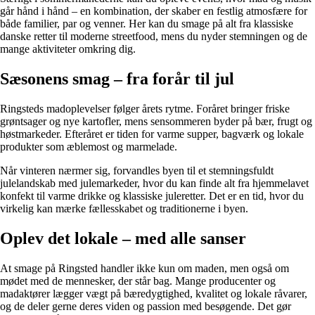
går hånd i hånd – en kombination, der skaber en festlig atmosfære for
både familier, par og venner. Her kan du smage på alt fra klassiske
danske retter til moderne streetfood, mens du nyder stemningen og de
mange aktiviteter omkring dig.
Sæsonens smag – fra forår til jul
Ringsteds madoplevelser følger årets rytme. Foråret bringer friske
grøntsager og nye kartofler, mens sensommeren byder på bær, frugt og
høstmarkeder. Efteråret er tiden for varme supper, bagværk og lokale
produkter som æblemost og marmelade.
Når vinteren nærmer sig, forvandles byen til et stemningsfuldt
julelandskab med julemarkeder, hvor du kan finde alt fra hjemmelavet
konfekt til varme drikke og klassiske juleretter. Det er en tid, hvor du
virkelig kan mærke fællesskabet og traditionerne i byen.
Oplev det lokale – med alle sanser
At smage på Ringsted handler ikke kun om maden, men også om
mødet med de mennesker, der står bag. Mange producenter og
madaktører lægger vægt på bæredygtighed, kvalitet og lokale råvarer,
og de deler gerne deres viden og passion med besøgende. Det gør