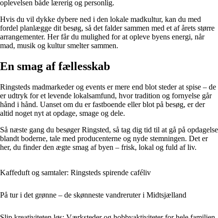
oplevelsen både lærerig og personlig.
Hvis du vil dykke dybere ned i den lokale madkultur, kan du med
fordel planlægge dit besøg, så det falder sammen med et af årets større
arrangementer. Her får du mulighed for at opleve byens energi, når
mad, musik og kultur smelter sammen.
En smag af fællesskab
Ringsteds madmarkeder og events er mere end blot steder at spise – de
er udtryk for et levende lokalsamfund, hvor tradition og fornyelse går
hånd i hånd. Uanset om du er fastboende eller blot på besøg, er der
altid noget nyt at opdage, smage og dele.
Så næste gang du besøger Ringsted, så tag dig tid til at gå på opdagelse
blandt boderne, tale med producenterne og nyde stemningen. Det er
her, du finder den ægte smag af byen – frisk, lokal og fuld af liv.
Kaffeduft og samtaler: Ringsteds spirende caféliv
På tur i det grønne – de skønneste vandreruter i Midtsjælland
Slip kreativiteten løs: Værksteder og hobbyaktiviteter for hele familien